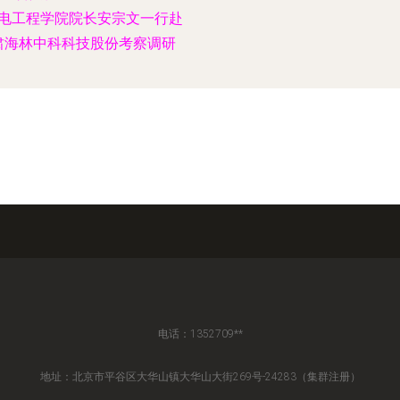
电工程学院院长安宗文一行赴
肃海林中科科技股份考察调研
电话：1352709**
地址：北京市平谷区大华山镇大华山大街269号-24283（集群注册）