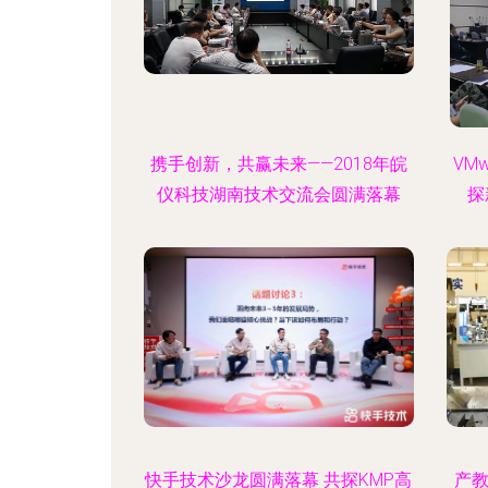
携手创新，共赢未来——2018年皖
VM
仪科技湖南技术交流会圆满落幕
探
快手技术沙龙圆满落幕 共探KMP高
产